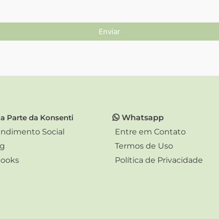
Enviar
a Parte da Konsenti
Whatsapp
ndimento Social
Entre em Contato
og
Termos de Uso
books
Política de Privacidade