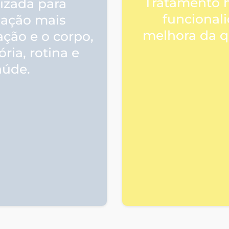
Tratamento 
izada para
funcionali
lação mais
melhora da q
ção e o corpo,
ria, rotina e
aúde.