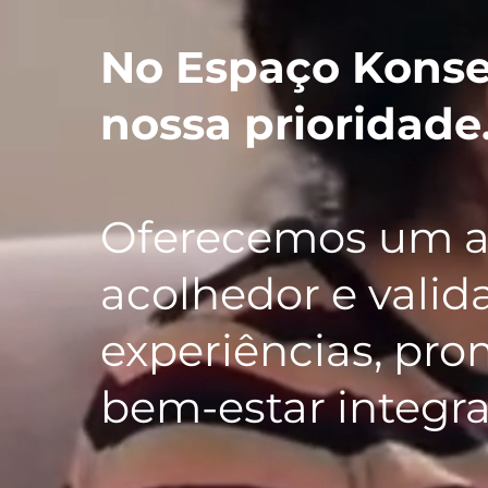
No Espaço Konsen
nossa prioridade
Oferecemos um 
acolhedor e vali
experiências, pr
bem-estar integral