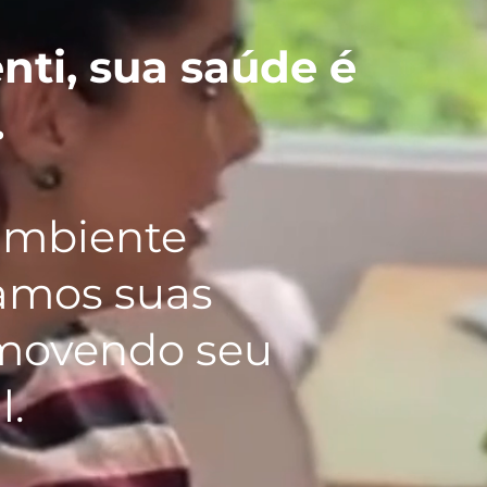
ti, sua saúde é
.
ambiente
damos suas
omovendo seu
.​