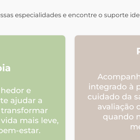
sas especialidades e encontre o suporte ideal
pia
Acompanha
integrado à 
hedor e
cuidado da s
te ajudar a
avaliação c
, transformar
quando n
vida mais leve,
me
bem-estar.