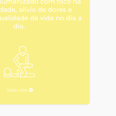
humanizado com foco na
dade, alívio de dores e
ualidade de vida no dia a
dia.
Saber Mais